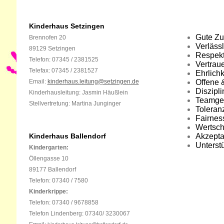
Kinderhaus Setzingen
Gut
Brennofen 20
Verl
89129 Setzingen
Re
Telefon: 07345 / 2381525
Vert
Telefax: 07345 / 2381527
Ehrl
Email:
kinderhaus.leitung@setzingen.de
Offen
Diszi
Kinderhausleitung: Jasmin Häußlein
Tea
Stellvertretung: Martina Junginger
Tol
F
Wer
Kinderhaus Ballendorf
Akz
Unterst
Kindergarten:
Öllengasse 10
89177 Ballendorf
Telefon:
07340 / 7580
Kinderkrippe:
Telefon: 07340 / 9678858
Telefon Lindenberg: 07340/ 3230067