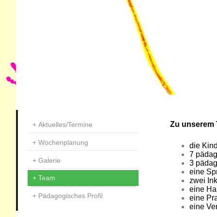
Zu unserem 
Aktuelles/Termine
Wochenplanung
die Kin
7 pädag
Galerie
3 pädag
eine Sp
Team
zwei In
eine Ha
Pädagogisches Profil
eine Pr
eine Ver