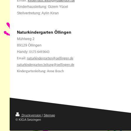
Email:
kinderhaus.leitung@ballendorf.de
Kinderhausleitung: Gizem Yücel
Stellvertretung: Aylin Kiran
Naturkindergarten Öllingen
Mühlweg 2
89129 Öllingen
Handy:
0173 6493643
Email:
naturkindergarten@oellingen.de
naturkindergarten.leitung@oellingen.de
Kindergartenleitung: Anne Bosch
Druckversion
|
Sitemap
© KIGA Setzingen