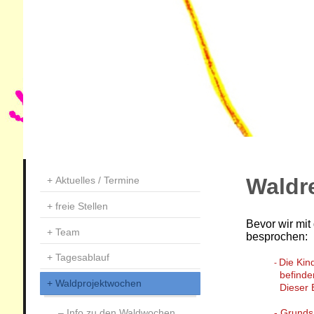
Waldr
Aktuelles / Termine
freie Stellen
Bevor wir mi
Team
besprochen:
Tagesablauf
Die Kin
-
befinden
Waldprojektwochen
Dieser 
Info zu den Waldwochen
- Grunds