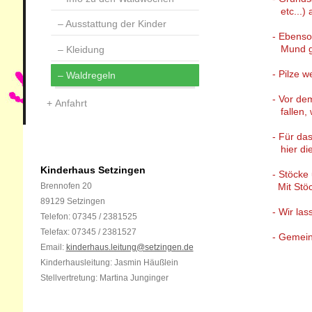
etc...) 
Ausstattung der Kinder
- Ebenso
Mund ge
Kleidung
- Pilze 
Waldregeln
- Vor de
Anfahrt
fallen, 
- Für da
hier die
Kinderhaus Setzingen
- Stöcke
Brennofen 20
Mit Stöc
89129 Setzingen
- Wir las
Telefon: 07345 / 2381525
Telefax: 07345 / 2381527
- Gemein
Email:
kinderhaus.leitung@setzingen.de
Kinderhausleitung: Jasmin Häußlein
Stellvertretung: Martina Junginger